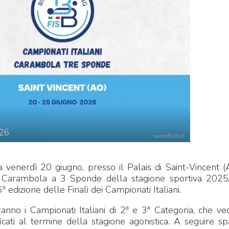
CENTRO STUDI E
EVENTI
TECNICA
26
pa del Sito
Feed rss
Iscriviti alla Newsletter
C
a venerdì 20 giugno, presso il Palais di Saint-Vincent (
 di Carambola a 3 Sponde della stagione sportiva 202
edizione delle Finali dei Campionati Italiani.
anno i Campionati Italiani di 2ª e 3ª Categoria, che v
ificati al termine della stagione agonistica. A seguire sp