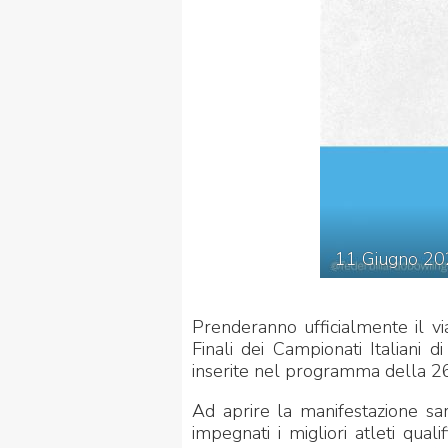
FIBISCUOLA-
MEDIA
JUNIORES
11
Giugno
20
Privacy Policy
Cookie Policy
Cerca
Map
Prenderanno ufficialmente il vi
Finali dei Campionati Italiani
inserite nel programma della 26ª 
Ad aprire la manifestazione sar
impegnati i migliori atleti qual