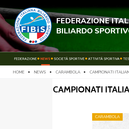
FEDERAZIONE ITA
STECC
BILIARDO SPORTI
FEDERAZIONE
NEWS
SOCIETÀ SPORTIVE
ATTIVITÀ SPORTIVA
TE
HOME
NEWS
CARAMBOLA
CAMPIONATI ITALIA
FEDERAZIONE
NEWS
CAMPIONATI ITALI
CARAMBOLA