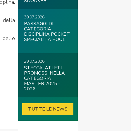
SNOOKER
iplina,
30.07.2026
e della
PASSAGGI DI
CATEGORIA
DISCIPLINA POCKET
i delle
SPECIALITÀ POOL
29.07.2026
STECCA: ATLETI
PROMOSSI NELLA
CATEGORIA
MASTER 2025 -
2026
TUTTE LE NEWS