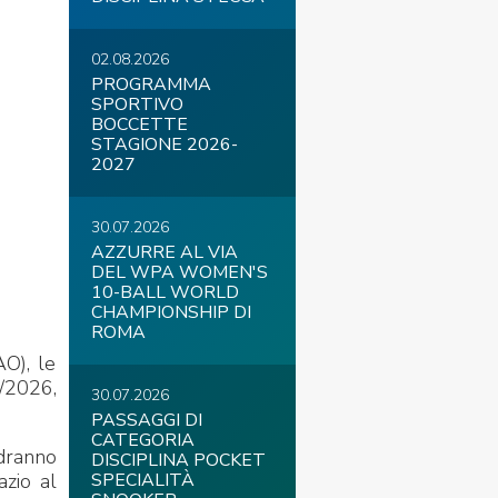
02.08.2026
PROGRAMMA
SPORTIVO
COVID-19
BOCCETTE
STAGIONE 2026-
2027
30.07.2026
AZZURRE AL VIA
DEL WPA WOMEN'S
10-BALL WORLD
CHAMPIONSHIP DI
ontatti
Link
Federazione Trasparente
ROMA
AO), le
5/2026,
30.07.2026
PASSAGGI DI
CATEGORIA
edranno
DISCIPLINA POCKET
azio al
SPECIALITÀ