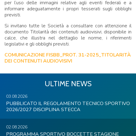
per l’uso delle immagini relative agli eventi federali e a
informare adeguatamente i propri tesserati sugli obblighi
previsti.
Si invitano tutte le Società a consultare con attenzione il
documento Titolarità dei contenuti audiovisivi, disponibile in
calce, che illustra nel dettaglio le norme, i riferimenti
legislativi e gli obblighi previsti.
COMUNICAZIONE FISBB_PROT. 31-2025_TITOLARITÀ
DEI CONTENUTI AUDIOVISIVI
ULTIME NEWS
03.08.2026
PUBBLICATO IL REGOLAMENTO TECNICO SPORTIVO
2026/2027 DISCIPLINA STECCA
02.08.2026
PROGRAMMA SPORTIVO BOCCETTE STAGIONE