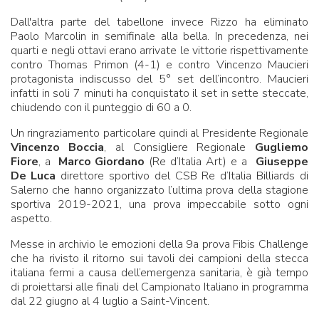
Dall'altra parte del tabellone invece Rizzo ha eliminato
Paolo Marcolin in semifinale alla bella. In precedenza, nei
quarti e negli ottavi erano arrivate le vittorie rispettivamente
contro Thomas Primon (4-1) e contro Vincenzo Maucieri
protagonista indiscusso del 5° set dell’incontro. Maucieri
infatti in soli 7 minuti ha conquistato il set in sette steccate,
chiudendo con il punteggio di 60 a 0.
Un ringraziamento particolare quindi al Presidente Regionale
Vincenzo Boccia
, al Consigliere Regionale
Gugliemo
Fiore
, a
Marco Giordano
(Re d’Italia Art) e a
Giuseppe
De Luca
direttore sportivo del CSB Re d’Italia Billiards di
Salerno che hanno organizzato l’ultima prova della stagione
sportiva 2019-2021, una prova impeccabile sotto ogni
aspetto.
Messe in archivio le emozioni della 9a prova Fibis Challenge
che ha rivisto il ritorno sui tavoli dei campioni della stecca
italiana fermi a causa dell’emergenza sanitaria, è già tempo
di proiettarsi alle finali del Campionato Italiano in programma
dal 22 giugno al 4 luglio a Saint-Vincent.