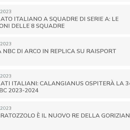
 2023
TO ITALIANO A SQUADRE DI SERIE A: LE
ONI DELLE 8 SQUADRE
CENTRO STUDI E
EVENTI
TECNICA
 2023
 NBC DI ARCO IN REPLICA SU RAISPORT
 2023
TI ITALIANI: CALANGIANUS OSPITERÀ LA 3
pa del Sito
Feed rss
Iscriviti alla Newsletter
C
BC 2023-2024
 2023
ARATOZZOLO È IL NUOVO RE DELLA GORIZIA