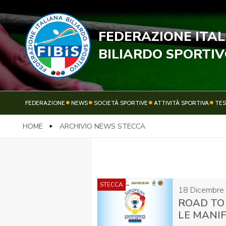
FEDERAZIONE ITA
STECC
BILIARDO SPORTI
FEDERAZIONE
NEWS
SOCIETÀ SPORTIVE
ATTIVITÀ SPORTIVA
TE
HOME
ARCHIVIO NEWS STECCA
FEDERAZIONE
NEWS
STECCA
18 Dicembre
ROAD TO 
LE MANI