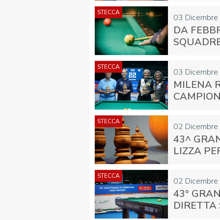
STECCA
03 Dicembre
DA FEBBR
SQUADRE 
STECCA
03 Dicembre
MILENA 
CAMPION
STECCA
02 Dicembre
43^ GRAN
LIZZA PE
STECCA
02 Dicembre
43° GRAN
DIRETTA 