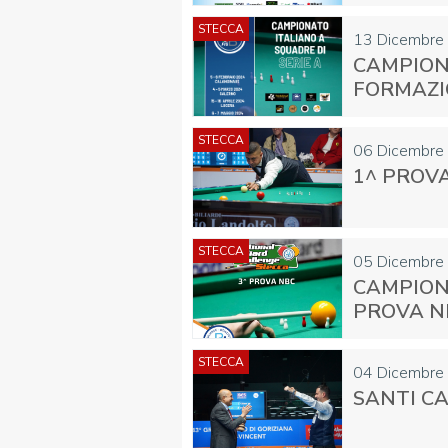
STECCA
13 Dicembre
CAMPIONA
FORMAZI
FIBISCUOLA-
MEDIA
JUNIORES
STECCA
06 Dicembre
1^ PROVA
STECCA
05 Dicembre
CAMPIONA
Privacy Policy
Cookie Policy
Cerca
Map
PROVA N
STECCA
04 Dicembre
SANTI C