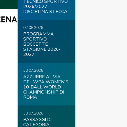
TECNICO SPORTIVO
2026/2027
DISCIPLINA STECCA
CENA
02.08.2026
COVID-19
PROGRAMMA
SPORTIVO
BOCCETTE
STAGIONE 2026-
2027
30.07.2026
AZZURRE AL VIA
DEL WPA WOMEN'S
ontatti
Link
Federazione Trasparente
10-BALL WORLD
CHAMPIONSHIP DI
ROMA
30.07.2026
PASSAGGI DI
CATEGORIA