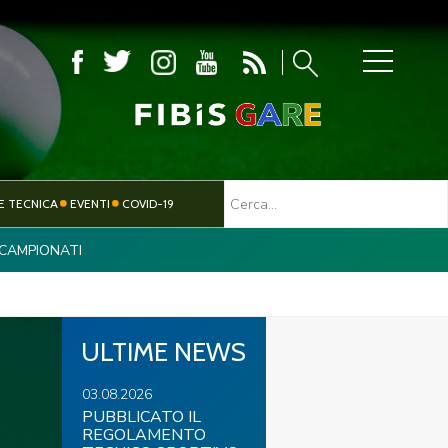
MBOLA
E TECNICA
EVENTI
COVID-19
CAMPIONATI
TESSERAMENTO
PARALIMPICO
ULTIME NEWS
03.08.2026
PUBBLICATO IL
REGOLAMENTO