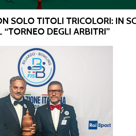
N SOLO TITOLI TRICOLORI: IN S
CENTRO STUDI E
L “TORNEO DEGLI ARBITRI”
EVENTI
TECNICA
pa del Sito
Feed rss
Iscriviti alla Newsletter
C