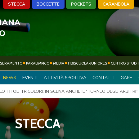
STECCA
BOCCETTE
POCKETS
CARAMBOLA
LIANA
A
BOCCETTE
POCKETS
CARA
VO
SSERAMENTO
PARALIMPICO
MEDIA
FIBISCUOLA-JUNIORES
CENTRO STUDI 
ATTIVITÀ
NEWS
EVENTI
ATTIVITÀ SPORTIVA
CONTATTI
GARE
SOCIETÀ SPORTIVE
SPORTIVA
O TITOLI TRICOLORI: IN SCENA ANCHE IL “TORNEO DEGLI ARBITRI”
STECCA