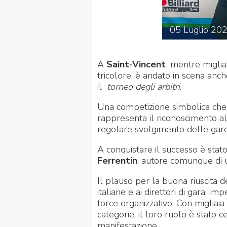
05
Luglio
20
A
Saint-Vincent
, mentre migliai
tricolore, è andato in scena anc
il
torneo degli arbitri
.
Una competizione simbolica che 
rappresenta il riconoscimento al
regolare svolgimento delle gare
A conquistare il successo è stat
Ferrentin
, autore comunque di u
Il plauso per la buona riuscita de
italiane e ai direttori di gara, i
force organizzativo. Con migliaia d
categorie, il loro ruolo è stato c
manifestazione.