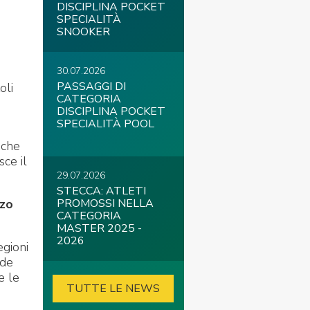
DISCIPLINA POCKET
SPECIALITÀ
SNOOKER
30.07.2026
PASSAGGI DI
oli
CATEGORIA
DISCIPLINA POCKET
SPECIALITÀ POOL
 che
ce il
29.07.2026
STECCA: ATLETI
zo
PROMOSSI NELLA
CATEGORIA
MASTER 2025 -
2026
egioni
 de
e le
TUTTE LE NEWS