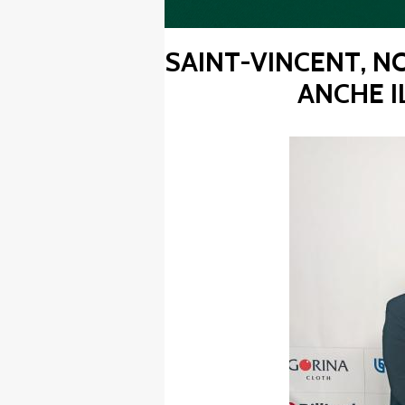
SAINT-VINCENT, NO
FIBISCUOLA-
ANCHE I
MEDIA
JUNIORES
Privacy Policy
Cookie Policy
Cerca
Map