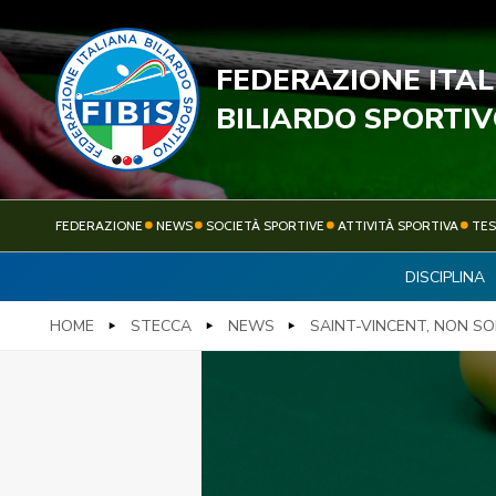
FEDERAZIONE ITA
STECC
BILIARDO SPORTI
FEDERAZIONE
NEWS
SOCIETÀ SPORTIVE
ATTIVITÀ SPORTIVA
TE
DISCIPLINA
FEDERAZIONE
NEWS
HOME
STECCA
NEWS
SAINT-VINCENT, NON SOL