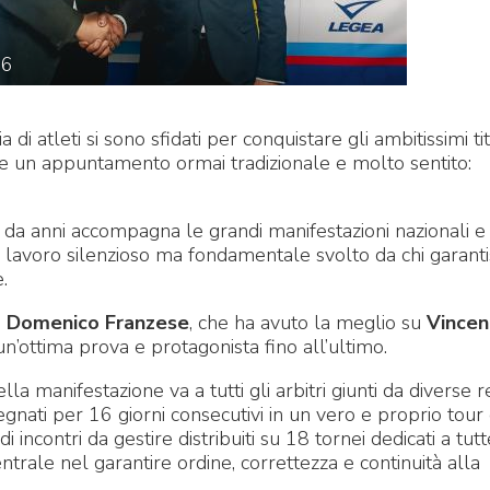
26
a di atleti si sono sfidati per conquistare gli ambitissimi tit
he un appuntamento ormai tradizionale e molto sentito:
da anni accompagna le grandi manifestazioni nazionali e
 lavoro silenzioso ma fondamentale svolto da chi garantis
.
o
Domenico Franzese
, che ha avuto la meglio su
Vincen
n’ottima prova e protagonista fino all’ultimo.
lla manifestazione va a tutti gli arbitri giunti da diverse r
mpegnati per 16 giorni consecutivi in un vero e proprio tour
i incontri da gestire distribuiti su 18 tornei dedicati a tutt
entrale nel garantire ordine, correttezza e continuità alla