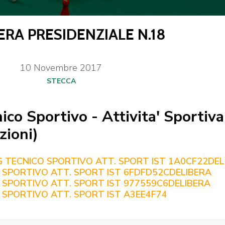
ERA PRESIDENZIALE N.18
CENTRO STUDI E
EVENTI
TECNICA
10
Novembre
2017
STECCA
co Sportivo - Attivita' Sportiva
zioni)
pa del Sito
Feed rss
Iscriviti alla Newsletter
C
G TECNICO SPORTIVO ATT. SPORT IST 1A0CF22
DEL
 SPORTIVO ATT. SPORT IST 6FDFD52C
DELIBERA
 SPORTIVO ATT. SPORT IST 977559C6
DELIBERA
 SPORTIVO ATT. SPORT IST A3EE4F74