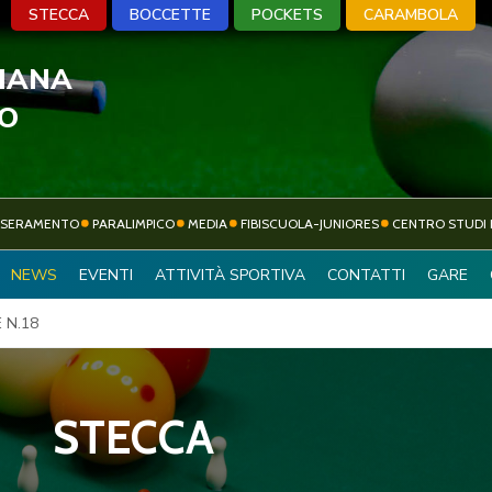
STECCA
BOCCETTE
POCKETS
CARAMBOLA
LIANA
A
BOCCETTE
POCKETS
CARA
VO
SSERAMENTO
PARALIMPICO
MEDIA
FIBISCUOLA-JUNIORES
CENTRO STUDI 
ATTIVITÀ
NEWS
EVENTI
ATTIVITÀ SPORTIVA
CONTATTI
GARE
SOCIETÀ SPORTIVE
SPORTIVA
 N.18
STECCA