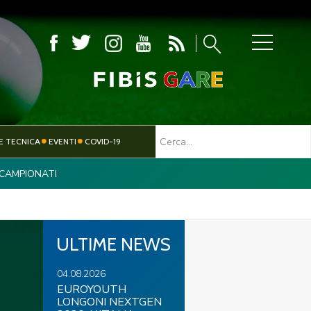
MBOLA
E TECNICA
EVENTI
COVID-19
CAMPIONATI
TESSERAMENTO
PARALIMPICO
ULTIME NEWS
04.08.2026
EUROYOUTH
LONGONI NEXTGEN