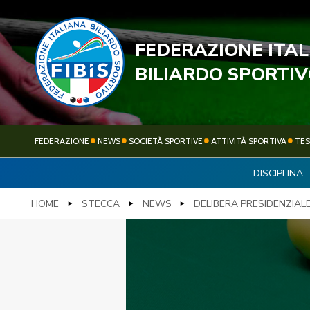
FEDERAZIONE ITA
STECC
BILIARDO SPORTI
FEDERAZIONE
NEWS
SOCIETÀ SPORTIVE
ATTIVITÀ SPORTIVA
TE
DISCIPLINA
FEDERAZIONE
NEWS
HOME
STECCA
NEWS
DELIBERA PRESIDENZIALE