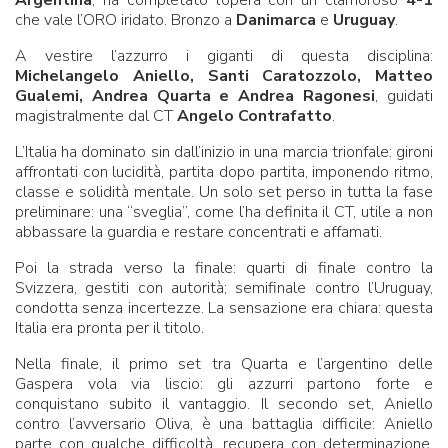
Argentina
, ha completato l’opera con un clamoroso
4-1
che vale l’ORO iridato. Bronzo a
Danimarca
e
Uruguay
.
A vestire l’azzurro i giganti di questa disciplina:
Michelangelo Aniello, Santi Caratozzolo, Matteo
Gualemi, Andrea Quarta e Andrea Ragonesi
, guidati
magistralmente dal CT
Angelo Contrafatto
.
L’Italia ha dominato sin dall’inizio in una marcia trionfale: gironi
affrontati con lucidità, partita dopo partita, imponendo ritmo,
classe e solidità mentale. Un solo set perso in tutta la fase
preliminare: una “sveglia”, come l’ha definita il CT, utile a non
abbassare la guardia e restare concentrati e affamati.
Poi la strada verso la finale: quarti di finale contro la
Svizzera, gestiti con autorità; semifinale contro l’Uruguay,
condotta senza incertezze. La sensazione era chiara: questa
Italia era pronta per il titolo.
Nella finale, il primo set tra Quarta e l’argentino delle
Gaspera vola via liscio: gli azzurri partono forte e
conquistano subito il vantaggio. Il secondo set, Aniello
contro l’avversario Oliva, è una battaglia difficile: Aniello
parte con qualche difficoltà, recupera con determinazione,