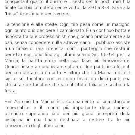
conquista il quarto, il quinto e il sesto set. In pochi minuti la
finale cambia completamente volto: da 3-0 a 3-3. Si va alla
"bella", il settimo e decisivo set.
La tensione è alle stelle. Ogni tiro pesa come un macigno,
ogni punto può decidere il campionato. È un continuo botta e
risposta tra due professionisti che giocano praticamente alla
pari, senza concedere nulla all'avversario. Il pubblico assiste
a un finale di rara intensità, con il punteggio che resta in
perfetto equilibrio fino agli ultimi scambi.Sul 56-54 per La
Manna, la partita entra nella sua fase più emozionante.
Quarta riesce a conquistare soltanto due punti, insufficienti
per completare la rimonta. È allora che La Manna mette il
sigillo sul tricolore con un colpo finale da dieci punti, una
chiusura spettacolare che vale il titolo italiano e scatena la
festa.
Per Antonio La Manna è il coronamento di una stagione
impeccabile e il trionfo più importante della carriera,
ottenuto superando uno dei più grandi interpreti della
disciplina in una finale destinata a restare tra le più
emozionanti degli ultimi anni.