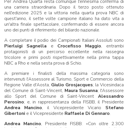
Per Andrea Quarta resta comunque l'ennesima conferma di
una carriera straordinaria. Dopo il terzo posto ottenuto
nell'edizione 2025 e la vittoria nella quarta prova NBC di
quest'anno, il sette volte campione italiano ha dato vita a
un'altra finale spettacolare, confermando di essere ancora
uno dei punti di riferimento del biliardo nazionale.
A completare il podio dei Campionati Italiani Assoluti sono
Pierluigi Sagnella
e
Crocefisso Maggio
, entrambi
protagonisti di un percorso eccellente nella rassegna
tricolore e primi posti rispettivamente nella prima tappa
NBC a Rho e nella sesta prova di Schio.
A premiare i finalisti della massima categoria sono
intervenuti l'Assessore al Turismo, Sport e Commercio della
Regione Valle d'Aosta,
Giulio Grosjacques
; la Vicesindaca
del Comune di Saint-Vincent,
Maura Susanna
; l'Assessore
allo Sport del Comune di Saint-Vincent
Alessandro
Perosino
; e, in rappresentanza della FISBB, il Presidente
Andrea Mancino
, il Vicepresidente Vicario
Stefano
Gibertoni
e il Vicepresidente
Raffaele Di Gennaro
.
Andrea Mancino
, Presidente FISBB: «Con oltre 2.300