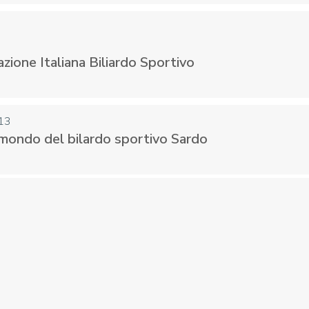
ione Italiana Biliardo Sportivo
CENTRO STUDI E
EVENTI
TECNICA
13
mondo del bilardo sportivo Sardo
pa del Sito
Feed rss
Iscriviti alla Newsletter
C