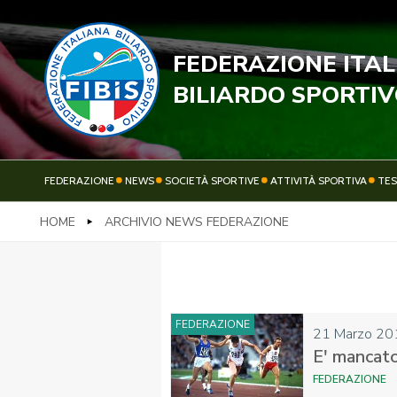
FEDERAZIONE ITA
STECC
BILIARDO SPORTI
FEDERAZIONE
NEWS
SOCIETÀ SPORTIVE
ATTIVITÀ SPORTIVA
TE
HOME
ARCHIVIO NEWS FEDERAZIONE
FEDERAZIONE
NEWS
FEDERAZIONE
21 Marzo 20
E' mancat
FEDERAZIONE