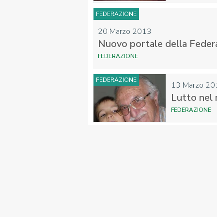
FEDERAZIONE
20 Marzo 2013
Nuovo portale della Federaz
FIBISCUOLA-
MEDIA
JUNIORES
FEDERAZIONE
FEDERAZIONE
13 Marzo 20
Lutto nel 
FEDERAZIONE
Privacy Policy
Cookie Policy
Cerca
Map