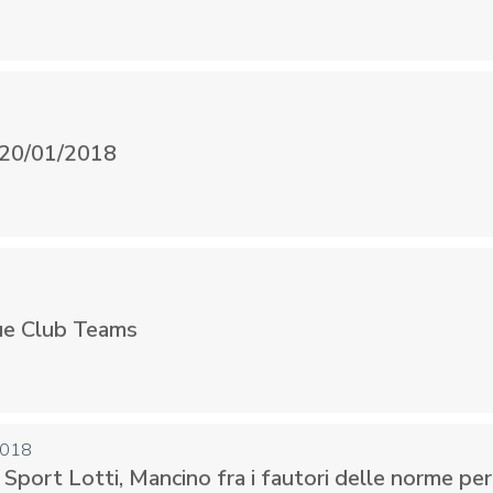
CENTRO STUDI E
EVENTI
TECNICA
 20/01/2018
pa del Sito
Feed rss
Iscriviti alla Newsletter
C
ue Club Teams
2018
Sport Lotti, Mancino fra i fautori delle norme per