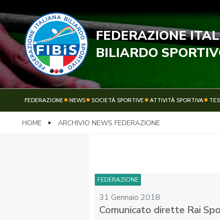
FEDERAZIONE ITA
STECC
BILIARDO SPORTI
FEDERAZIONE
NEWS
SOCIETÀ SPORTIVE
ATTIVITÀ SPORTIVA
TE
HOME
ARCHIVIO NEWS FEDERAZIONE
FEDERAZIONE
NEWS
FEDERAZIONE
31 Gennaio 2018
Comunicato dirette Rai Sp