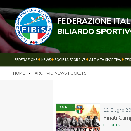
FEDERAZIONE ITA
STECC
BILIARDO SPORTI
FEDERAZIONE
NEWS
SOCIETÀ SPORTIVE
ATTIVITÀ SPORTIVA
TE
HOME
ARCHIVIO NEWS POCKETS
FEDERAZIONE
NEWS
POCKETS
12 Giugno 2
Finali Cam
POCKETS