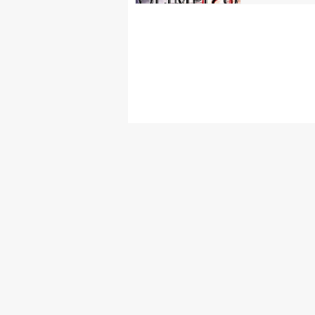
FIBISCUOLA-
MEDIA
JUNIORES
Privacy Policy
Cookie Policy
Cerca
Map