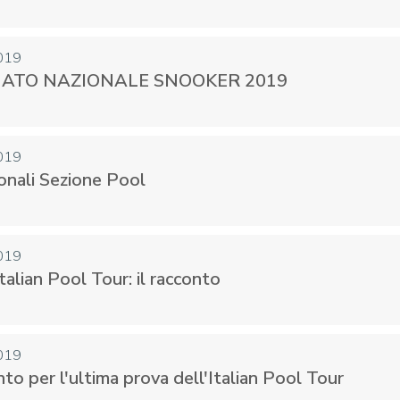
019
ATO NAZIONALE SNOOKER 2019
CENTRO STUDI E
EVENTI
TECNICA
019
ionali Sezione Pool
019
pa del Sito
Feed rss
Iscriviti alla Newsletter
C
talian Pool Tour: il racconto
019
to per l'ultima prova dell'Italian Pool Tour