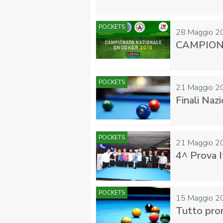
POCKETS
28 Maggio 2
CAMPION
FIBISCUOLA-
MEDIA
JUNIORES
POCKETS
21 Maggio 2
Finali Naz
POCKETS
21 Maggio 2
Privacy Policy
Cookie Policy
Cerca
Map
4^ Prova I
POCKETS
15 Maggio 2
Tutto pron