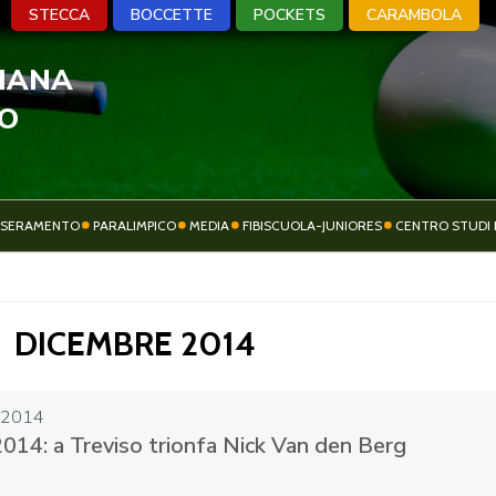
STECCA
BOCCETTE
POCKETS
CARAMBOLA
LIANA
A
BOCCETTE
POCKETS
CARA
VO
SSERAMENTO
PARALIMPICO
MEDIA
FIBISCUOLA-JUNIORES
CENTRO STUDI 
ATTIVITÀ
SOCIETÀ SPORTIVE
SPORTIVA
DICEMBRE 2014
 2014
014: a Treviso trionfa Nick Van den Berg