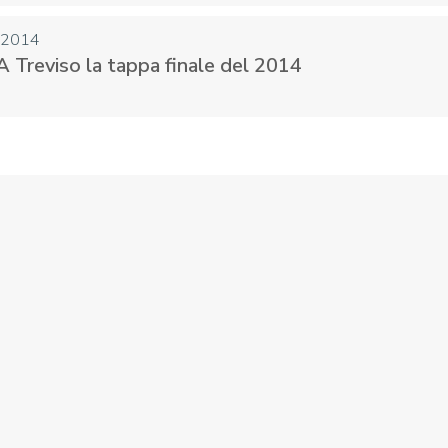
 2014
A Treviso la tappa finale del 2014
CENTRO STUDI E
EVENTI
TECNICA
pa del Sito
Feed rss
Iscriviti alla Newsletter
C