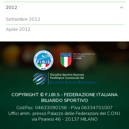
2012
Settembre 2012
Aprile 2012
COPYRIGHT © F.I.BI.S - FEDERAZIONE ITALIANA
BILIARDO SPORTIVO
Cod.Fisc. 04633090156 - P.Iva 06334701007
Uffici amm.: presso Palazzo delle Federazioni del C.O.N.I.
via Piranesi 46 - 20137 MILANO