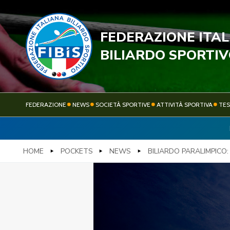
FEDERAZIONE ITA
STECC
BILIARDO SPORTI
FEDERAZIONE
NEWS
SOCIETÀ SPORTIVE
ATTIVITÀ SPORTIVA
TE
FEDERAZIONE
NEWS
HOME
POCKETS
NEWS
BILIARDO PARALIMPICO: