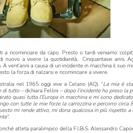
21
i a ricominciare da capo. Presto o tardi veniamo colpiti
 nuovo a vivere la quotidianità. Cinquantasei anni, A
a. A vent’anni a causa di un incidente in macchina il suo 
to la forza di rialzarsi e ricominciare a vivere.
stralia nel 1965 oggi vive a Celano (AQ). “
La mia è st
 di tutto –
dichiara Fellini
– dopo l’incidente ho preso la p
irato quasi tutta l’Europa in macchina e mi sono dedicat
pingo con tutte le mie forze la carrozzina e percorro circa 
uesto mi rende attivo, mi dona qualcosa in più rispetto a 
nte”.
nché atleta paralimpico della F.I.Bi.S. Alessandro Capoc