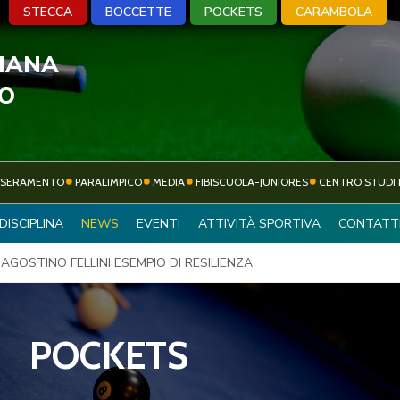
STECCA
BOCCETTE
POCKETS
CARAMBOLA
LIANA
A
BOCCETTE
POCKETS
CARA
VO
SSERAMENTO
PARALIMPICO
MEDIA
FIBISCUOLA-JUNIORES
CENTRO STUDI 
ATTIVITÀ
DISCIPLINA
NEWS
EVENTI
ATTIVITÀ SPORTIVA
CONTATT
SOCIETÀ SPORTIVE
SPORTIVA
 AGOSTINO FELLINI ESEMPIO DI RESILIENZA
POCKETS