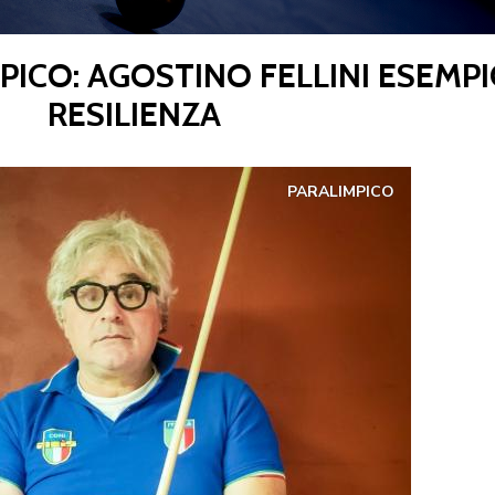
PICO: AGOSTINO FELLINI ESEMPI
CENTRO STUDI E
RESILIENZA
EVENTI
TECNICA
PARALIMPICO
pa del Sito
Feed rss
Iscriviti alla Newsletter
C