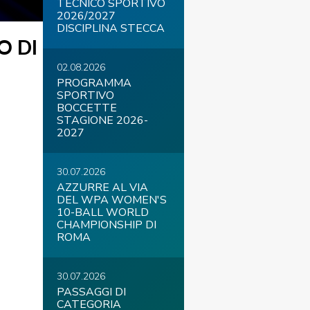
TECNICO SPORTIVO
2026/2027
DISCIPLINA STECCA
O DI
02.08.2026
COVID-19
PROGRAMMA
SPORTIVO
BOCCETTE
STAGIONE 2026-
2027
30.07.2026
AZZURRE AL VIA
DEL WPA WOMEN'S
ontatti
Link
Federazione Trasparente
10-BALL WORLD
CHAMPIONSHIP DI
ROMA
30.07.2026
PASSAGGI DI
CATEGORIA