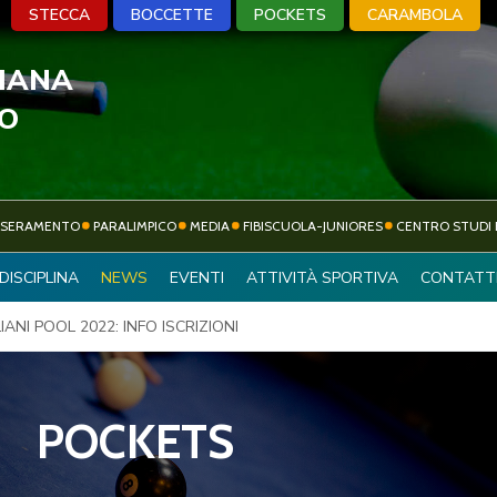
STECCA
BOCCETTE
POCKETS
CARAMBOLA
LIANA
A
BOCCETTE
POCKETS
CARA
VO
SSERAMENTO
PARALIMPICO
MEDIA
FIBISCUOLA-JUNIORES
CENTRO STUDI 
ATTIVITÀ
DISCIPLINA
NEWS
EVENTI
ATTIVITÀ SPORTIVA
CONTATT
SOCIETÀ SPORTIVE
SPORTIVA
IANI POOL 2022: INFO ISCRIZIONI
POCKETS