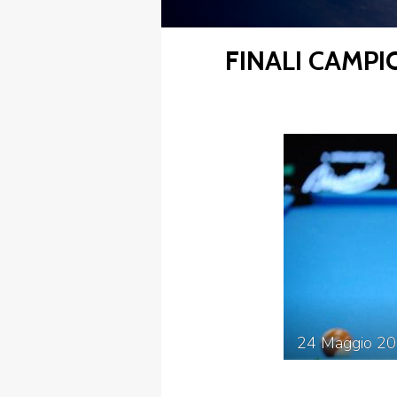
FINALI CAMPI
FIBISCUOLA-
MEDIA
JUNIORES
Privacy Policy
Cookie Policy
Cerca
Map
24
Maggio
20