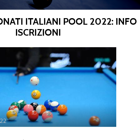
ONATI ITALIANI POOL 2022: INFO
CENTRO STUDI E
ISCRIZIONI
EVENTI
TECNICA
pa del Sito
Feed rss
Iscriviti alla Newsletter
C
22