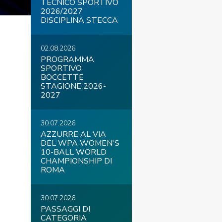
TECNICO SPORTIVO
2026/2027
DISCIPLINA STECCA
02.08.2026
COVID-19
PROGRAMMA
SPORTIVO
BOCCETTE
STAGIONE 2026-
2027
30.07.2026
AZZURRE AL VIA
DEL WPA WOMEN'S
ontatti
Link
Federazione Trasparente
10-BALL WORLD
CHAMPIONSHIP DI
ROMA
30.07.2026
PASSAGGI DI
CATEGORIA