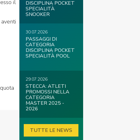
esso il
DISCIPLINA POCKET
SPECIALITÀ
SNOOKER
aventi
30.07.2026
PASSAGGI DI
CATEGORIA
DISCIPLINA POCKET
SPECIALITÀ POOL
29.07.2026
STECCA: ATLETI
 quota
PROMOSSI NELLA
CATEGORIA
MASTER 2025 -
2026
TUTTE LE NEWS