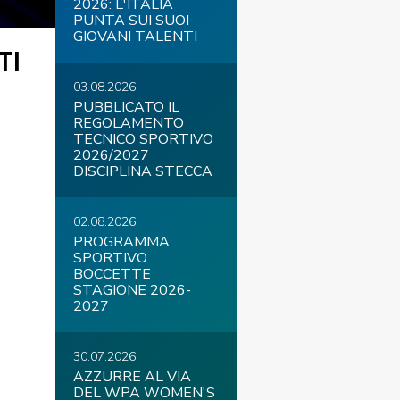
2026: L'ITALIA
PUNTA SUI SUOI
GIOVANI TALENTI
TI
03.08.2026
COVID-19
PUBBLICATO IL
REGOLAMENTO
TECNICO SPORTIVO
2026/2027
DISCIPLINA STECCA
02.08.2026
PROGRAMMA
SPORTIVO
ontatti
Link
Federazione Trasparente
BOCCETTE
STAGIONE 2026-
2027
30.07.2026
AZZURRE AL VIA
DEL WPA WOMEN'S