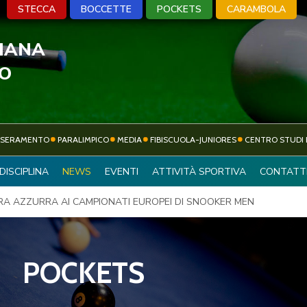
STECCA
BOCCETTE
POCKETS
CARAMBOLA
LIANA
A
BOCCETTE
POCKETS
CARA
VO
SSERAMENTO
PARALIMPICO
MEDIA
FIBISCUOLA-JUNIORES
CENTRO STUDI 
ATTIVITÀ
DISCIPLINA
NEWS
EVENTI
ATTIVITÀ SPORTIVA
CONTATT
SOCIETÀ SPORTIVE
SPORTIVA
A AZZURRA AI CAMPIONATI EUROPEI DI SNOOKER MEN
POCKETS