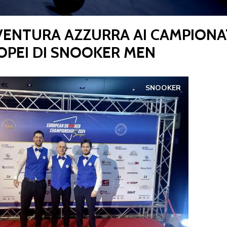
VENTURA AZZURRA AI CAMPIONA
CENTRO STUDI E
OPEI DI SNOOKER MEN
EVENTI
TECNICA
SNOOKER
pa del Sito
Feed rss
Iscriviti alla Newsletter
C