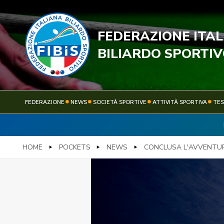
FEDERAZIONE ITA
STECC
BILIARDO SPORTI
FEDERAZIONE
NEWS
SOCIETÀ SPORTIVE
ATTIVITÀ SPORTIVA
TE
FEDERAZIONE
NEWS
HOME
POCKETS
NEWS
CONCLUSA L'AVVENTUR