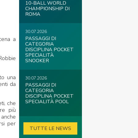
10-BALL WORLD
CHAMPIONSHIP DI
ROMA
30.07.2026
PASSAGGI DI
cena a
CATEGORIA
DISCIPLINA POCKET
SPECIALITÀ
Robbie
SNOOKER
ato una
30.07.2026
enti da
PASSAGGI DI
CATEGORIA
DISCIPLINA POCKET
SPECIALITÀ POOL
ti, che
re più
a anche
rsi per
TUTTE LE NEWS