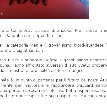
24
urra ai Campionati Europei di Snooker Men andati in s
ctor Palomba e Giuseppe Maisano,
 la categoria Men è il giovanisismo Nord-Irlandese 
 contro Craig Steadman.
ano riusciti a superare la fase a gironi, hanno dimostr
iplina. Hanno affrontato avversari di alto livello proveni
o in mostra le loro abilità e il loro impegno.
nale è un punto di partenza per il futuro dei nostri Atle
amente per migliorare e raggiungere traguardi semp
sano portano a casa non solo una bella esperienza, m
lle proprie capacità e sugli aspetti su cui concentra