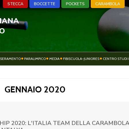
STECCA
BOCCETTE
POCKETS
CARAMBOLA
LIANA
A
BOCCETTE
POCKETS
CARA
VO
SSERAMENTO
PARALIMPICO
MEDIA
FIBISCUOLA-JUNIORES
CENTRO STUDI 
ATTIVITÀ
SOCIETÀ SPORTIVE
SPORTIVA
GENNAIO 2020
P 2020: L'ITALIA TEAM DELLA CARAMBOLA