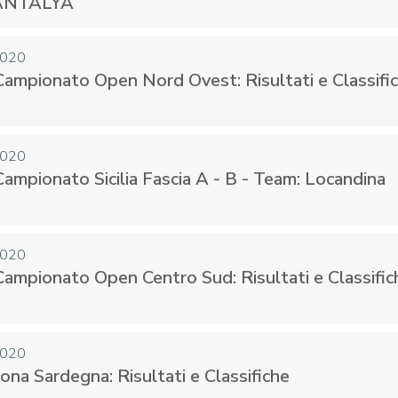
ANTALYA
2020
ampionato Open Nord Ovest: Risultati e Classifi
CENTRO STUDI E
EVENTI
TECNICA
2020
ampionato Sicilia Fascia A - B - Team: Locandina
2020
pa del Sito
Feed rss
Iscriviti alla Newsletter
C
ampionato Open Centro Sud: Risultati e Classific
2020
ona Sardegna: Risultati e Classifiche