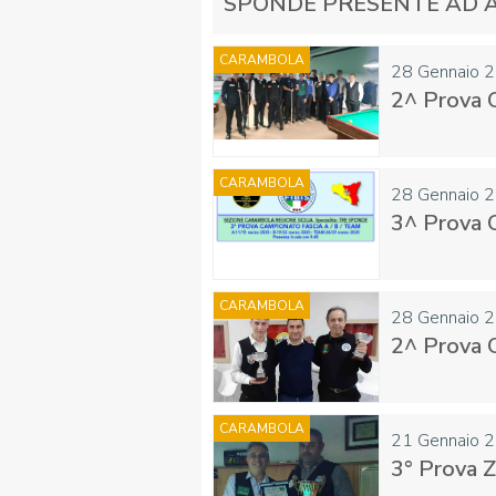
SPONDE PRESENTE AD 
CARAMBOLA
28 Gennaio 
2^ Prova C
FIBISCUOLA-
MEDIA
JUNIORES
CARAMBOLA
28 Gennaio 
3^ Prova C
CARAMBOLA
28 Gennaio 
Privacy Policy
Cookie Policy
Cerca
Map
2^ Prova C
CARAMBOLA
21 Gennaio 
3° Prova Z