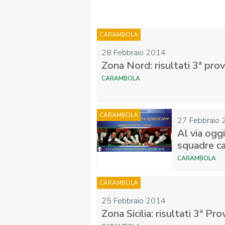
CARAMBOLA
FIBISCUOLA-
28 Febbraio 2014
MEDIA
JUNIORES
Zona Nord: risultati 3ª pro
CARAMBOLA
CARAMBOLA
27 Febbraio
Al via ogg
squadre c
Privacy Policy
Cookie Policy
Cerca
Map
CARAMBOLA
CARAMBOLA
25 Febbraio 2014
Zona Sicilia: risultati 3ª Pro