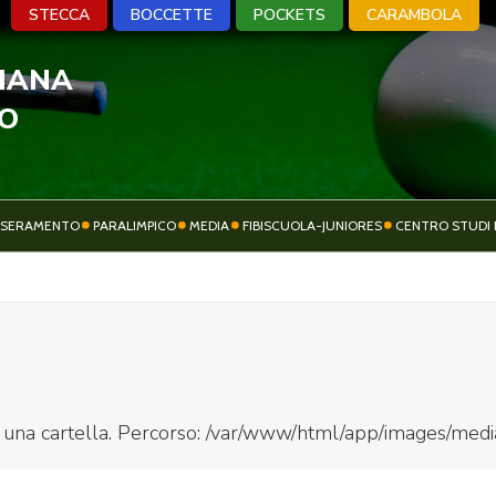
STECCA
BOCCETTE
POCKETS
CARAMBOLA
LIANA
A
BOCCETTE
POCKETS
CARA
VO
SSERAMENTO
PARALIMPICO
MEDIA
FIBISCUOLA-JUNIORES
CENTRO STUDI 
ATTIVITÀ
SOCIETÀ SPORTIVE
SPORTIVA
 è una cartella. Percorso: /var/www/html/app/images/medi