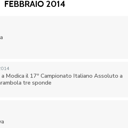
FEBBRAIO 2014
CENTRO STUDI E
EVENTI
TECNICA
va
 2014
i a Modica il 17° Campionato Italiano Assoluto a
arambola tre sponde
pa del Sito
Feed rss
Iscriviti alla Newsletter
C
va