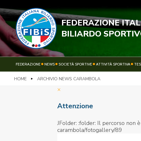
FEDERAZIONE ITA
STECC
BILIARDO SPORTI
FEDERAZIONE
NEWS
SOCIETÀ SPORTIVE
ATTIVITÀ SPORTIVA
TE
HOME
ARCHIVIO NEWS CARAMBOLA
FEDERAZIONE
NEWS
×
Attenzione
JFolder: :folder: Il percorso non
carambola/fotogallery/89