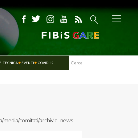
MBOLA
E TECNICA
EVENTI
COVID-19
TESSERAMENTO
PARALIMPICO
a/media/comitati/archivio-news-