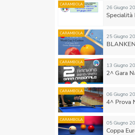
CARAMBOLA
26 Giugno 2
Specialità
FIBISCUOLA-
MEDIA
CARAMBOLA
JUNIORES
25 Giugno 2
BLANKEN
CARAMBOLA
13 Giugno 2
2^ Gara N
Privacy Policy
Cookie Policy
Cerca
Map
CARAMBOLA
06 Giugno 2
4^ Prova N
CARAMBOLA
05 Giugno 2
Coppa Euro