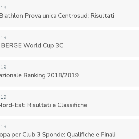
019
 Biathlon Prova unica Centrosud: Risultati
CENTRO STUDI E
EVENTI
TECNICA
019
BERGE World Cup 3C
019
azionale Ranking 2018/2019
pa del Sito
Feed rss
Iscriviti alla Newsletter
C
019
ord-Est: Risultati e Classifiche
019
pa per Club 3 Sponde: Qualifiche e Finali