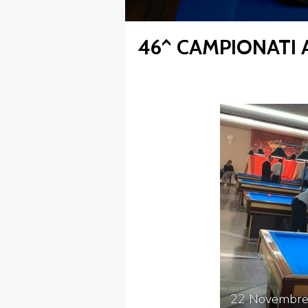
46^ CAMPIONATI 
FIBISCUOLA-
MEDIA
JUNIORES
Privacy Policy
Cookie Policy
Cerca
Map
22
Novembr