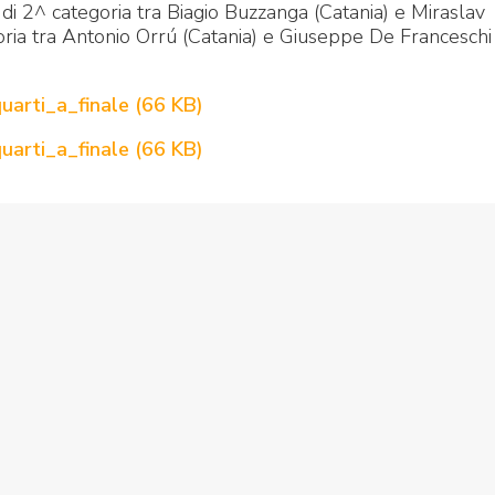
i di 2^ categoria tra Biagio Buzzanga (Catania) e Miraslav
oria tra Antonio Orrú (Catania) e Giuseppe De Franceschi
uarti_a_finale
(
66 KB
)
uarti_a_finale
(
66 KB
)