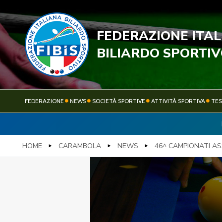
FEDERAZIONE ITA
STECC
BILIARDO SPORTI
FEDERAZIONE
NEWS
SOCIETÀ SPORTIVE
ATTIVITÀ SPORTIVA
TE
FEDERAZIONE
NEWS
HOME
CARAMBOLA
NEWS
46^ CAMPIONATI A