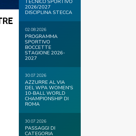
TECNICO SPORTIVO
2026/2027
DISCIPLINA STECCA
TRE
02.08.2026
COVID-19
PROGRAMMA
SPORTIVO
BOCCETTE
STAGIONE 2026-
2027
30.07.2026
AZZURRE AL VIA
DEL WPA WOMEN'S
ontatti
Link
Federazione Trasparente
10-BALL WORLD
CHAMPIONSHIP DI
ROMA
30.07.2026
PASSAGGI DI
CATEGORIA