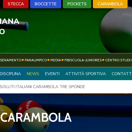
STECCA
BOCCETTE
POCKETS
CARAMBOLA
LIANA
A
BOCCETTE
POCKETS
CARA
VO
SSERAMENTO
PARALIMPICO
MEDIA
FIBISCUOLA-JUNIORES
CENTRO STUDI 
ATTIVITÀ
DISCIPLINA
NEWS
EVENTI
ATTIVITÀ SPORTIVA
CONTATT
SOCIETÀ SPORTIVE
SPORTIVA
SSOLUTI ITALIANI CARAMBOLA TRE SPONDE
CARAMBOLA