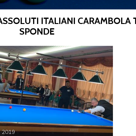
ASSOLUTI ITALIANI CARAMBOLA 
CENTRO STUDI E
SPONDE
EVENTI
TECNICA
pa del Sito
Feed rss
Iscriviti alla Newsletter
C
e
2019