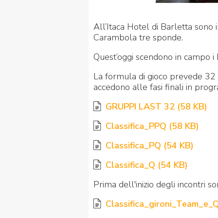
All’Itaca Hotel di Barletta sono in
Carambola tre sponde.
Quest’oggi scendono in campo i b
La formula di gioco prevede 32 at
accedono alle fasi finali in p
GRUPPI LAST 32
(
58 KB
)
Classifica_PPQ
(
58 KB
)
Classifica_PQ
(
54 KB
)
Classifica_Q
(
54 KB
)
Prima dell'inizio degli incontri so
Classifica_gironi_Team_e_Q