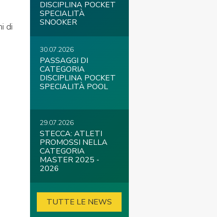
DISCIPLINA POCKET
SPECIALITÀ
SNOOKER
i di
30.07.2026
PASSAGGI DI
CATEGORIA
DISCIPLINA POCKET
SPECIALITÀ POOL
29.07.2026
STECCA: ATLETI
PROMOSSI NELLA
CATEGORIA
MASTER 2025 -
2026
TUTTE LE NEWS