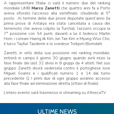
A rappresentare l’Italia ci sarà il numero due del ranking
mondiale UMB
Marco Zanetti
che quattro anni fa a Porto
aveva sfiorato l’accesso alla semifinale, chiudendo al 5°
posto. Al termine delle due prove disputate quest’anno (la
prima prova di Antalya era stata cancellata a causa del
terremoto che aveva colpito la Turchia), l’azzurro occupa la
7° posizione con 54 punti, davanti a lui il tedesco Martin
Horn, i coreani Haeng Jik Kim, Jun Tae Kim e Myung Woo Cho,
il turco Tayfun Tasdemir e lo svedese Torbjorn Blomdahl
Zanetti, in virtù della sua posizione nel ranking mondiale,
entrerà in campo il giorno 30 giugno quando avrà inizio la
fase finale dei last 32 divisi in 8 gruppi da 4 atleti. Nel suo
gruppo Zanetti dovrà vedersela contro il portoghese Jose
Miguel Soares e i qualificati numero 1 e 14 dal turno
precedente Q. I primi due di ogni gruppo avranno accesso
alla fase finale ad eliminazione diretta (ottavi di finale).
L’intero evento sarà trasmesso in streaming su AfreecaTV.
ULTIME NEWS