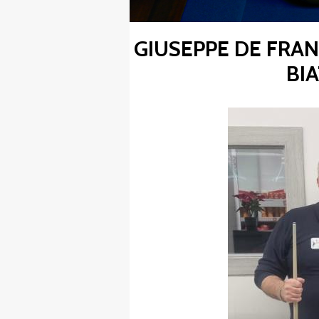
GIUSEPPE DE FRANC
FIBISCUOLA-
BI
MEDIA
JUNIORES
Privacy Policy
Cookie Policy
Cerca
Map