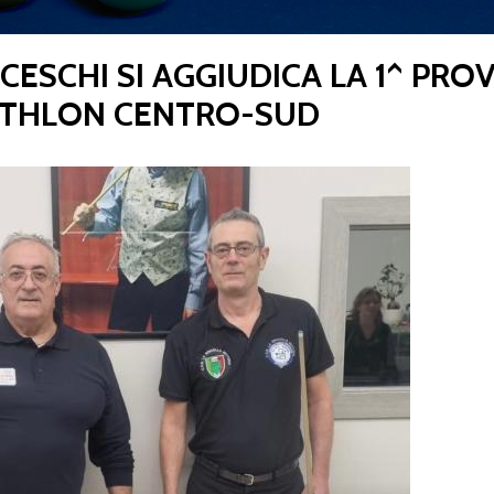
ESCHI SI AGGIUDICA LA 1^ PROV
CENTRO STUDI E
ATHLON CENTRO-SUD
EVENTI
TECNICA
pa del Sito
Feed rss
Iscriviti alla Newsletter
C