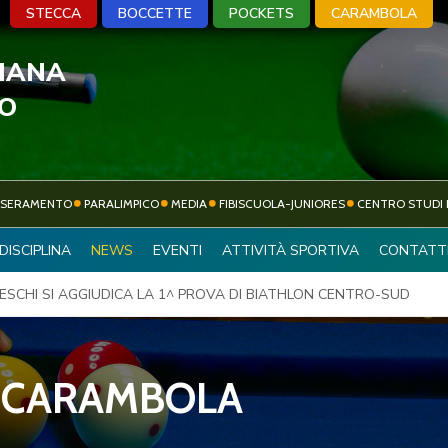
STECCA
BOCCETTE
POCKETS
CARAMBOLA
LIANA
A
BOCCETTE
POCKETS
CARA
VO
SSERAMENTO
PARALIMPICO
MEDIA
FIBISCUOLA-JUNIORES
CENTRO STUDI 
ATTIVITÀ
DISCIPLINA
NEWS
EVENTI
ATTIVITÀ SPORTIVA
CONTATT
SOCIETÀ SPORTIVE
SPORTIVA
ESCHI SI AGGIUDICA LA 1^ PROVA DI BIATHLON CENTRO-SUD
CARAMBOLA