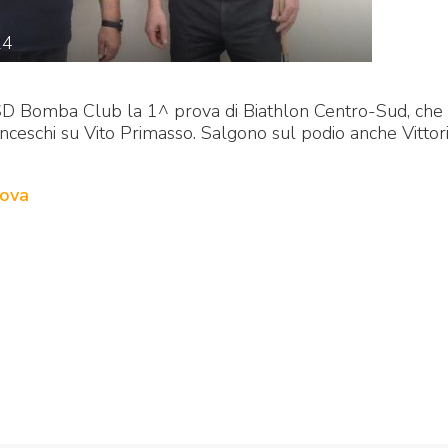
24
ASD Bomba Club la 1^ prova di Biathlon Centro-Sud, che
ceschi su Vito Primasso. Salgono sul podio anche Vittor
rova