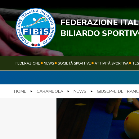
FEDERAZIONE ITA
STECC
BILIARDO SPORTI
FEDERAZIONE
NEWS
SOCIETÀ SPORTIVE
ATTIVITÀ SPORTIVA
TE
FEDERAZIONE
NEWS
HOME
CARAMBOLA
NEWS
GIUSEPPE DE FRANC