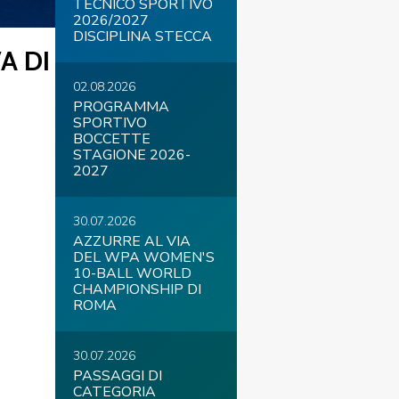
TECNICO SPORTIVO
2026/2027
DISCIPLINA STECCA
A DI
02.08.2026
COVID-19
PROGRAMMA
SPORTIVO
BOCCETTE
STAGIONE 2026-
2027
30.07.2026
AZZURRE AL VIA
DEL WPA WOMEN'S
ontatti
Link
Federazione Trasparente
10-BALL WORLD
CHAMPIONSHIP DI
ROMA
30.07.2026
PASSAGGI DI
CATEGORIA