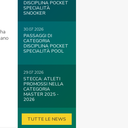
DISCIPLINA POCKET
SPECIALITÀ
SNOOKER
30.07.2026
 ha
PASSAGGI DI
iano
CATEGORIA
DISCIPLINA POCKET
SPECIALITÀ POOL
29.07.2026
STECCA: ATLETI
PROMOSSI NELLA
CATEGORIA
MASTER 2025 -
2026
TUTTE LE NEWS