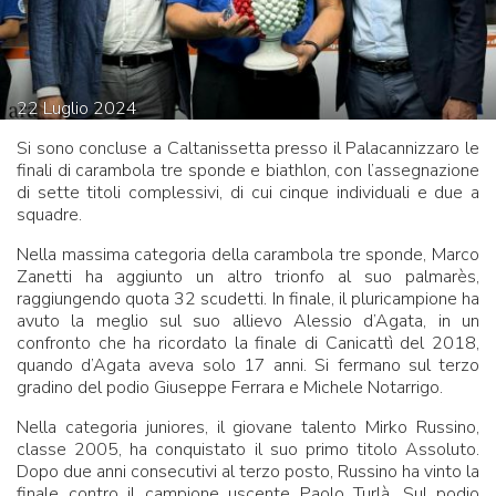
22
Luglio
2024
Si sono concluse a Caltanissetta presso il Palacannizzaro le
finali di carambola tre sponde e biathlon, con l’assegnazione
di sette titoli complessivi, di cui cinque individuali e due a
squadre.
Nella massima categoria della carambola tre sponde, Marco
Zanetti ha aggiunto un altro trionfo al suo palmarès,
raggiungendo quota 32 scudetti. In finale, il pluricampione ha
avuto la meglio sul suo allievo Alessio d’Agata, in un
confronto che ha ricordato la finale di Canicattì del 2018,
quando d’Agata aveva solo 17 anni. Si fermano sul terzo
gradino del podio Giuseppe Ferrara e Michele Notarrigo.
Nella categoria juniores, il giovane talento Mirko Russino,
classe 2005, ha conquistato il suo primo titolo Assoluto.
Dopo due anni consecutivi al terzo posto, Russino ha vinto la
finale contro il campione uscente Paolo Turlà. Sul podio