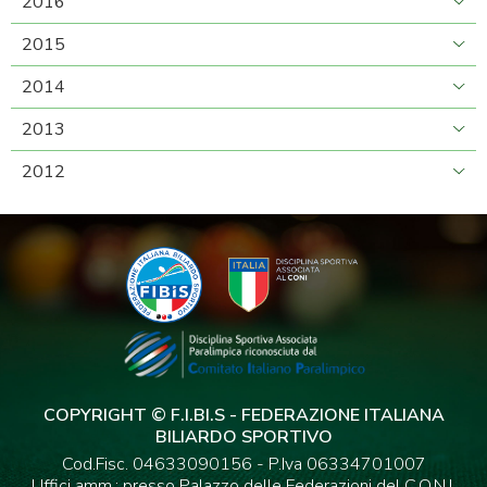
2016
2015
2014
2013
2012
COPYRIGHT © F.I.BI.S - FEDERAZIONE ITALIANA
BILIARDO SPORTIVO
Cod.Fisc. 04633090156 - P.Iva 06334701007
Uffici amm.: presso Palazzo delle Federazioni del C.O.N.I.