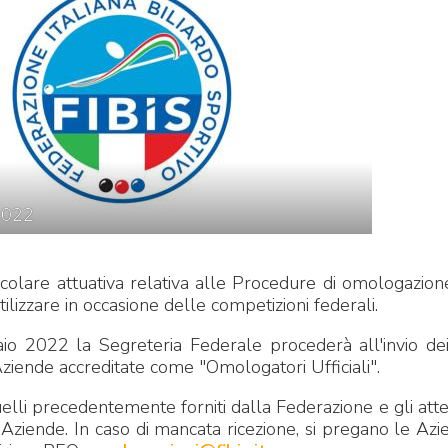
CENTRO STUDI E
EVENTI
TECNICA
2022
rcolare attuativa relativa alle Procedure di omologazion
pa del Sito
Feed rss
Iscriviti alla Newsletter
C
tilizzare in occasione delle competizioni federali.
io 2022 la Segreteria Federale procederà all'invio de
Aziende accreditate come "Omologatori Ufficiali".
quelli precedentemente forniti dalla Federazione e gli attes
le Aziende. In caso di mancata ricezione, si pregano le Azi