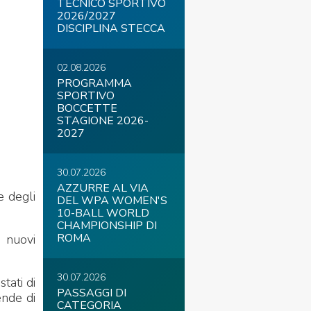
TECNICO SPORTIVO
2026/2027
DISCIPLINA STECCA
02.08.2026
COVID-19
PROGRAMMA
SPORTIVO
BOCCETTE
STAGIONE 2026-
2027
30.07.2026
AZZURRE AL VIA
e degli
DEL WPA WOMEN'S
ontatti
Link
Federazione Trasparente
10-BALL WORLD
CHAMPIONSHIP DI
ROMA
i nuovi
30.07.2026
tati di
PASSAGGI DI
ende di
CATEGORIA