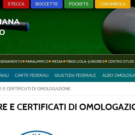
STECCA
BOCCETTE
POCKETS
CARAMBOLA
LIANA
A
BOCCETTE
POCKETS
CARA
VO
SSERAMENTO
PARALIMPICO
MEDIA
FIBISCUOLA-JUNIORES
CENTRO STUDI 
ATTIVITÀ
IALI
CARTE FEDERALI
GIUSTIZIA FEDERALE
ALBO OMOLOGA
SOCIETÀ SPORTIVE
SPORTIVA
 E CERTIFICATI DI OMOLOGAZIONE
 E CERTIFICATI DI OMOLOGAZI