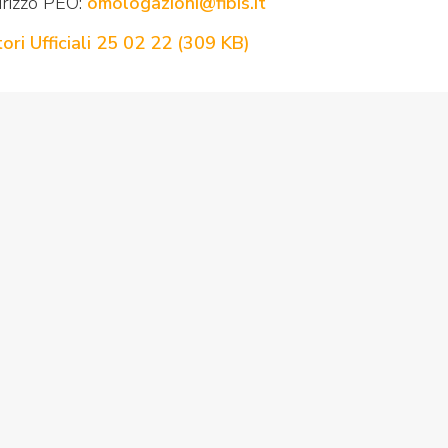
dirizzo PEO:
omologazioni@fibis.it
i Ufficiali 25 02 22
(
309 KB
)