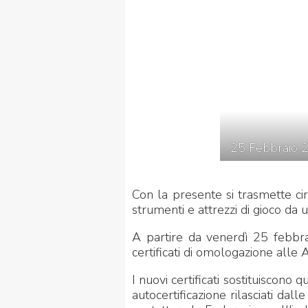
FIBISCUOLA-
MEDIA
JUNIORES
25
Febbraio
Con la presente si trasmette ci
Privacy Policy
Cookie Policy
Cerca
Map
strumenti e attrezzi di gioco da u
A partire da venerdì 25 febbra
certificati di omologazione alle 
I nuovi certificati sostituiscono 
autocertificazione rilasciati dal