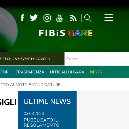
MBOLA
E TECNICA
EVENTI
COVID-19
TORI
TRASPARENZA
UFFICIALI DI GARA
NEWS
TESSERAMENTO
PARALIMPICO
IRITTO AL VOTO E CANDIDATURE
IGLI
ULTIME NEWS
03.08.2026
PUBBLICATO IL
REGOLAMENTO