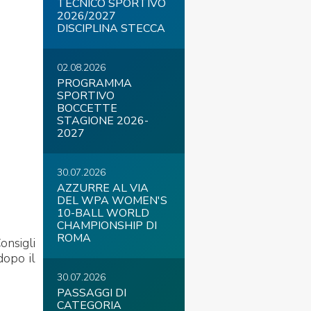
TECNICO SPORTIVO
2026/2027
DISCIPLINA STECCA
02.08.2026
COVID-19
PROGRAMMA
SPORTIVO
BOCCETTE
STAGIONE 2026-
2027
30.07.2026
AZZURRE AL VIA
DEL WPA WOMEN'S
ontatti
Link
Federazione Trasparente
10-BALL WORLD
CHAMPIONSHIP DI
ROMA
onsigli
dopo il
30.07.2026
PASSAGGI DI
CATEGORIA