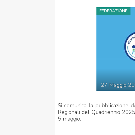
FEDERAZIONE
FIBISCUOLA-
MEDIA
JUNIORES
27
Maggio
20
Privacy Policy
Cookie Policy
Cerca
Map
Si comunica la pubblicazione del
Regionali del Quadriennio 2025
5 maggio.