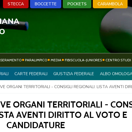
STECCA
BOCCETTE
POCKETS
CARAMBOLA
LIANA
A
BOCCETTE
POCKETS
CARA
VO
SSERAMENTO
PARALIMPICO
MEDIA
FIBISCUOLA-JUNIORES
CENTRO STUDI 
ATTIVITÀ
IALI
CARTE FEDERALI
GIUSTIZIA FEDERALE
ALBO OMOLOGA
SOCIETÀ SPORTIVE
SPORTIVA
VE ORGANI TERRITORIALI - CONSIGLI REGIONALI: LISTA AVENTI D
VE ORGANI TERRITORIALI - CONS
ISTA AVENTI DIRITTO AL VOTO E
CANDIDATURE