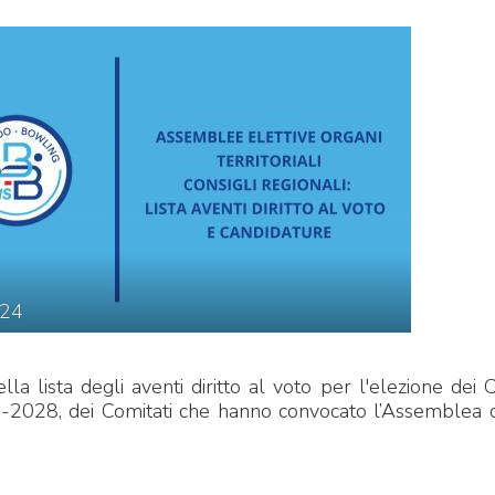
CENTRO STUDI E
EVENTI
TECNICA
24
pa del Sito
Feed rss
Iscriviti alla Newsletter
C
la lista degli aventi diritto al voto per l'elezione dei C
-2028, dei Comitati che hanno convocato l’Assemblea 