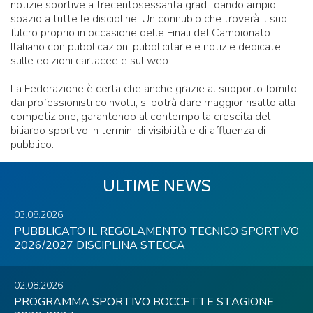
notizie sportive a trecentosessanta gradi, dando ampio
spazio a tutte le discipline. Un connubio che troverà il suo
fulcro proprio in occasione delle Finali del Campionato
Italiano con pubblicazioni pubblicitarie e notizie dedicate
sulle edizioni cartacee e sul web.
La Federazione è certa che anche grazie al supporto fornito
dai professionisti coinvolti, si potrà dare maggior risalto alla
competizione, garantendo al contempo la crescita del
biliardo sportivo in termini di visibilità e di affluenza di
pubblico.
ULTIME NEWS
03.08.2026
PUBBLICATO IL REGOLAMENTO TECNICO SPORTIVO
2026/2027 DISCIPLINA STECCA
02.08.2026
PROGRAMMA SPORTIVO BOCCETTE STAGIONE