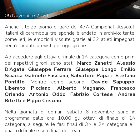
05
Novembre
2021
Anche il terzo giorno di gare dei 47^ Campionati Assoluti
Italiani di carambola tre sponde è andato in archivio: tante,
come ieri, le emozioni vissute grazie ai 32 atleti impegnati
nei tre incontri previsti per ogni girone.
Ad accedere agli ottavi di finale di 1^ categoria come primi
dei rispettivi gironi sono stati:
Marco Zanetti
,
Alessio
D’Agata
,
Giuseppe Ferrara
,
Giuseppe Longo
,
Emilio
Sciacca
,
Gabriele Fasciana
,
Salvatore Papa
e
Stefano
Pontillo
. Mentre come secondi:
Davide Sapuppo
,
Liberato Picciano
,
Alberto Magnano
,
Francesco
Orlando
,
Antonio Oddo
,
Fabrizio
Cortese
,
Andrea
Bitetti e Pippo Criscino
.
Nella giornata di domani sabato 6 novembre sono in
programma dalle ore 10.00 gli ottavi di finale di 1^
categoria, a seguire le fasi finali di 3^ e 2^ categoria e i
quarti di finale e semifinali dei Team.