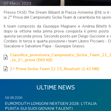
07
Marzo
2023
Presso l'ASD The Dream Billiard di Piazza Armerina (EN) si è
la 2° Prova del Campionato Sicilia Team di carambola tre spon
Il team composto da Giuseppe Magnano e Andrea Bitetti fa 
dopo la vittoria nella prima prova conquista il primo posto
questa seconda prova. Secondo posto per Diego Guccione e 
Cordaro. In terza e quarta posizione i team Libero Picciano -
Giacalone e Salvatore Papa - Giuseppe Grasso.
Classifica_provvisoria_Campionato_Sicilia_Team_22
_la_2^_prova
(
560 KB
)
2^ Prova Sicilia Team 22 23_Risultati
(
1.41 MB
)
ULTIME NEWS
04.08.2026
EUROYOUTH LONGONI NEXTGEN 2026: L'ITALIA
PUNTA SUI SUOI GIOVANI TALENTI