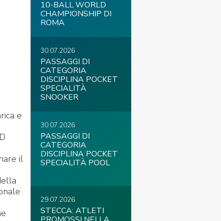
10-BALL WORLD
CHAMPIONSHIP DI
ROMA
30.07.2026
PASSAGGI DI
CATEGORIA
DISCIPLINA POCKET
SPECIALITÀ
SNOOKER
rica e
30.07.2026
PASSAGGI DI
SD
CATEGORIA
DISCIPLINA POCKET
are il
SPECIALITÀ POOL
della
ionale
29.07.2026
STECCA: ATLETI
me
PROMOSSI NELLA