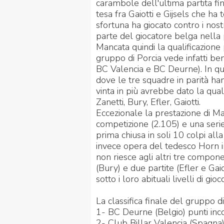
carambole dell'ultima partita fi
tesa fra Gaiotti e Gijsels che ha
sfortuna ha giocato contro i nost
parte del giocatore belga nella p
Mancata quindi la qualificazione p
gruppo di Porcia vede infatti be
BC Valencia e BC Deurne). In ques
dove le tre squadre in parità ha
vinta in più avrebbe dato la qua
Zanetti, Bury, Efler, Gaiotti.
Eccezionale la prestazione di Ma
competizione (2.105) e una serie 
prima chiusa in soli 10 colpi alla
invece opera del tedesco Horn i
non riesce agli altri tre compo
(Bury) e due partite (Efler e Ga
sotto i loro abituali livelli di gioc
La classifica finale del gruppo di
1- BC Deurne (Belgio) punti inco
2- Club Billar Valencia (Spagna) 