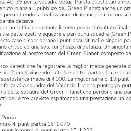
nita 40-35 per la squadra belga. Partita quest'ultima mo
 tenuto in ansia il pubblico del Green Planet; anche un pizz
ri permettendo la realizzazione di alcuni punti fortunosi 
artita decisiva.
er un soffio, nonostante il terzo posto. Il risultato finale
n tre delle quattro squadre a pari punti squadra (Green P
to caso si considerano i punti acquisiti nelle singole par
nno chiuso ad una sola lunghezza di distanza. Un singola p
lificazione al nostro team del Green Planet, composto da
rco Zanetti che fa registrare la miglior media generale d
di 12 punti, vincendo tutte le sue tre partite, fra le quali
 stratosferica media di 4,000. La miglior serie di 13 punti
n forza alla squadra del Valencia. Il pieno punteggio pu
nenti della squadra del Green Planet che perdono una par
iotti) delle tre previste esprimendo una prestazione un p
o.
 Porcia:
ntro 4, punti partita 16, 1.070
punti incontro 4, punti partita 15, 1.226