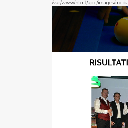
/var/www/html/app/images/media/
FIBISCUOLA-
MEDIA
JUNIORES
RISULTAT
Privacy Policy
Cookie Policy
Cerca
Map