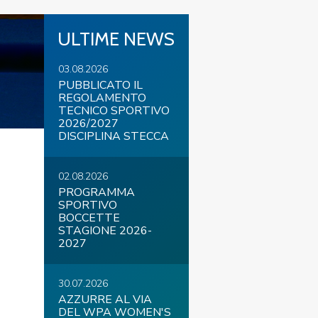
ULTIME NEWS
03.08.2026
COVID-19
PUBBLICATO IL
REGOLAMENTO
TECNICO SPORTIVO
2026/2027
DISCIPLINA STECCA
02.08.2026
PROGRAMMA
SPORTIVO
ontatti
Link
Federazione Trasparente
BOCCETTE
STAGIONE 2026-
2027
30.07.2026
AZZURRE AL VIA
DEL WPA WOMEN'S