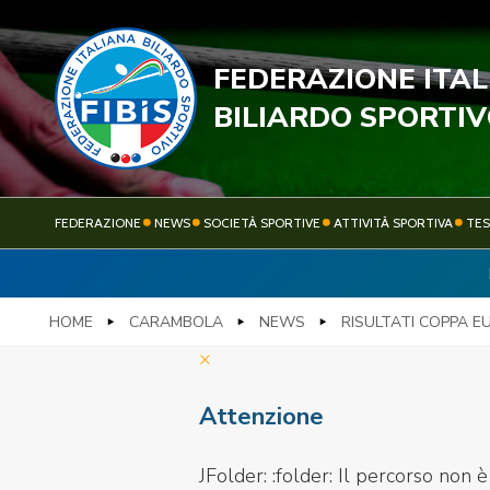
FEDERAZIONE ITA
STECC
BILIARDO SPORTI
FEDERAZIONE
NEWS
SOCIETÀ SPORTIVE
ATTIVITÀ SPORTIVA
TE
FEDERAZIONE
NEWS
HOME
CARAMBOLA
NEWS
RISULTATI COPPA E
×
Attenzione
JFolder: :folder: Il percorso non è