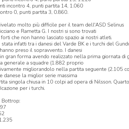
ti incontro 4, punti partita 14, 1.060
ntro 0, punti partita 3, 0.860.
rivelato molto più difficile per il team dell'ASD Selinus
cciano e Rametta G. I nostri si sono trovati
orti che non hanno lasciato spazio ai nostri atleti.
 stata infatti tra i danesi del Varde BK e i turchi del Gund
 hanno preso il sopravvento. I danesi
 in gran forma avendo realizzato nella prima giornata di g
ia generale a squadre (1.882 proprio
ssivamente migliorandolo nella partita seguente (2.105 co
re danese la miglior serie massima
tita singola chiusa in 10 colpi ad opera di Nilsson. Quart
cazione per i turchi.
i Bottrop:
097
52
 1.235