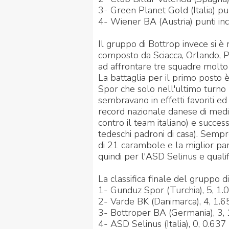
3- Green Planet Gold (Italia) pun
4- Wiener BA (Austria) punti inco
Il gruppo di Bottrop invece si è 
composto da Sciacca, Orlando, Pi
ad affrontare tre squadre molto f
La battaglia per il primo posto è
Spor che solo nell'ultimo turno
sembravano in effetti favoriti ed
record nazionale danese di med
contro il team italiano) e succe
tedeschi padroni di casa). Semp
di 21 carambole e la miglior par
quindi per l'ASD Selinus e qualifi
La classifica finale del gruppo d
1- Gunduz Spor (Turchia), 5, 1.
2- Varde BK (Danimarca), 4, 1.6
3- Bottroper BA (Germania), 3,
4- ASD Selinus (Italia), 0, 0.637