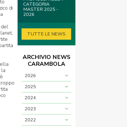
lto
CATEGORIA
ico di
MASTER 2025 -
da
2026
 del
lanet,
TUTTE LE NEWS
tite
artita
ARCHIVIO NEWS
CARAMBOLA
ella
 la
2026
 è
rtroppo
2025
tita
oco
2024
2023
2022