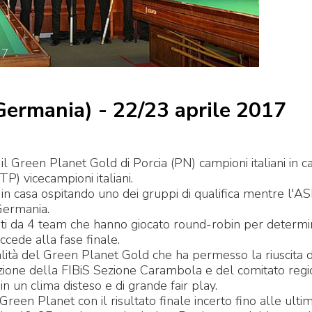
17
Germania) - 22/23 aprile 2017
 il Green Planet Gold di Porcia (PN) campioni italiani in ca
P) vicecampioni italiani.
in casa ospitando uno dei gruppi di qualifica mentre l'A
Germania.
i da 4 team che hanno giocato round-robin per determin
ccede alla fase finale.
talità del Green Planet Gold che ha permesso la riuscita 
zione della FIBiS Sezione Carambola e del comitato reg
in un clima disteso e di grande fair play.
 Green Planet con il risultato finale incerto fino alle ulti