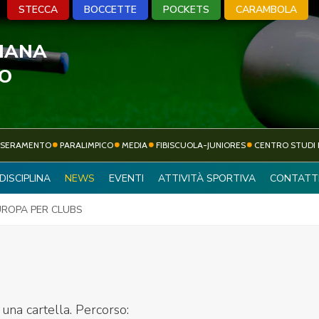
STECCA
BOCCETTE
POCKETS
CARAMBOLA
LIANA
A
BOCCETTE
POCKETS
CARA
VO
SSERAMENTO
PARALIMPICO
MEDIA
FIBISCUOLA-JUNIORES
CENTRO STUDI 
ATTIVITÀ
DISCIPLINA
NEWS
EVENTI
ATTIVITÀ SPORTIVA
CONTATT
SOCIETÀ SPORTIVE
SPORTIVA
UROPA PER CLUBS
 una cartella. Percorso: