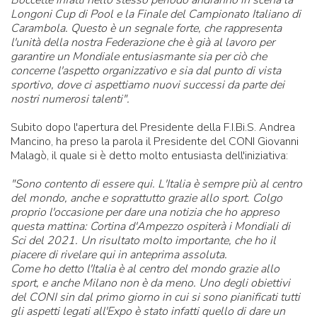
Boccette infatti nello stesso periodo andranno in scena la
Longoni Cup di Pool e la Finale del Campionato Italiano di
Carambola. Questo è un segnale forte, che rappresenta
l'unità della nostra Federazione che è già al lavoro per
garantire un Mondiale entusiasmante sia per ciò che
concerne l'aspetto organizzativo e sia dal punto di vista
sportivo, dove ci aspettiamo nuovi successi da parte dei
nostri numerosi talenti".
Subito dopo l'apertura del Presidente della F.I.Bi.S. Andrea
Mancino, ha preso la parola il Presidente del CONI Giovanni
Malagò, il quale si è detto molto entusiasta dell'iniziativa:
"Sono contento di essere qui. L'Italia è sempre più al centro
del mondo, anche e soprattutto grazie allo sport. Colgo
proprio l'occasione per dare una notizia che ho appreso
questa mattina: Cortina d'Ampezzo ospiterà i Mondiali di
Sci del 2021. Un risultato molto importante, che ho il
piacere di rivelare qui in anteprima assoluta.
Come ho detto l'Italia è al centro del mondo grazie allo
sport, e anche Milano non è da meno. Uno degli obiettivi
del CONI sin dal primo giorno in cui si sono pianificati tutti
gli aspetti legati all'Expo è stato infatti quello di dare un