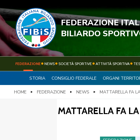
FEDERAZIONE ITA
STECC
BILIARDO SPORTI
FEDERAZIONE
NEWS
SOCIETÀ SPORTIVE
ATTIVITÀ SPORTIVA
TE
STORIA
CONSIGLIO FEDERALE
ORGANI TERRITOR
FEDERAZIONE
NEWS
HOME
FEDERAZIONE
NEWS
MATTARELLA FA LA 
MATTARELLA FA LA 