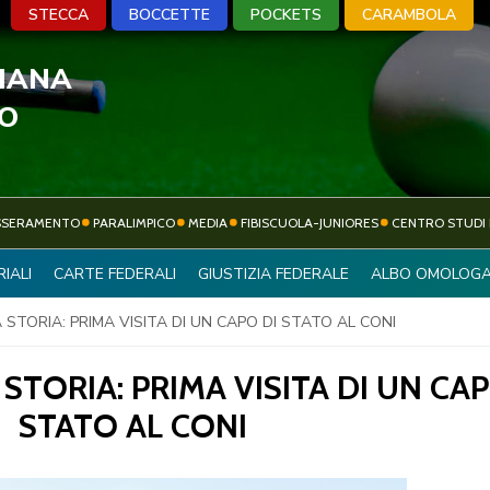
STECCA
BOCCETTE
POCKETS
CARAMBOLA
LIANA
A
BOCCETTE
POCKETS
CARA
VO
SSERAMENTO
PARALIMPICO
MEDIA
FIBISCUOLA-JUNIORES
CENTRO STUDI 
ATTIVITÀ
IALI
CARTE FEDERALI
GIUSTIZIA FEDERALE
ALBO OMOLOGA
SOCIETÀ SPORTIVE
SPORTIVA
STORIA: PRIMA VISITA DI UN CAPO DI STATO AL CONI
STORIA: PRIMA VISITA DI UN CAP
STATO AL CONI