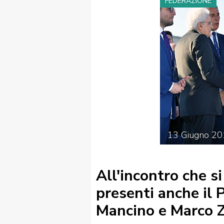
FEDERAZIONE
FIBISCUOLA-
MEDIA
JUNIORES
13
Giugno
20
Privacy Policy
Cookie Policy
Cerca
Map
All'incontro che s
presenti anche il P
Mancino e Marco Z