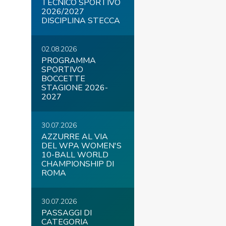
TECNICO SPORTIVO
2026/2027
DISCIPLINA STECCA
02.08.2026
COVID-19
PROGRAMMA
SPORTIVO
BOCCETTE
STAGIONE 2026-
2027
30.07.2026
AZZURRE AL VIA
DEL WPA WOMEN'S
ontatti
Link
Federazione Trasparente
10-BALL WORLD
CHAMPIONSHIP DI
ROMA
30.07.2026
PASSAGGI DI
CATEGORIA