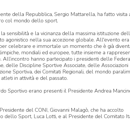
nte della Repubblica, Sergio Mattarella, ha fatto visita 
ro col mondo dello sport.
a sensibilità e la vicinanza della massima istituzione del
o agonistico nella sua accezione globale. All'evento era
I per celebrare e immortale un momento che è già divent
impiche, mondiali ed europee, tutte insieme a rapprese
e. All’incontro hanno partecipato i presidenti delle Federa
, delle Discipline Sportive Associate, delle Associazioni
ione Sportiva, dei Comitati Regionali, del mondo paralim
leti in attività e del passato.
ardo Sportivo erano presenti il Presidente Andrea Mancin
il Presidente del CONI, Giovanni Malagò, che ha accolto
o dello Sport, Luca Lotti, e al Presidente del Comitato It