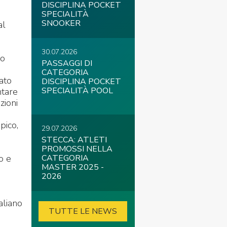
DISCIPLINA POCKET
SPECIALITÀ
SNOOKER
al
30.07.2026
lo
PASSAGGI DI
CATEGORIA
ato
DISCIPLINA POCKET
SPECIALITÀ POOL
ntare
zioni
pico,
29.07.2026
STECCA: ATLETI
PROMOSSI NELLA
o e
CATEGORIA
MASTER 2025 -
2026
aliano
TUTTE LE NEWS