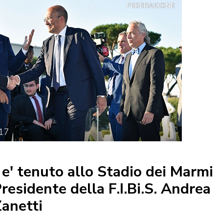
FEDERAZIONE
CENTRO STUDI E
EVENTI
TECNICA
17
pa del Sito
Feed rss
Iscriviti alla Newsletter
C
i e' tenuto allo Stadio dei Marmi
residente della F.I.Bi.S. Andrea
anetti