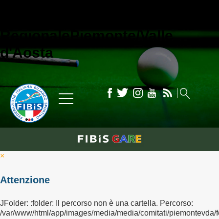
Comitato
Regionale
Piemonte/Valle
d'Aosta
×
Attenzione
JFolder: :folder: Il percorso non è una cartella. Percorso:
/var/www/html/app/images/media/media/comitati/piemontevda/f